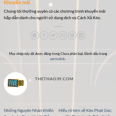
Khuyến mãi
Chúng tôi thường xuyên có các chương trình khuyến mãi
hấp dẫn dành cho người sử dụng dịch vụ Cách Xả Kèo.
Mục nhập này đã được đăng trong Chưa phân loại. Đánh dấu trang
permalink
.
THETHAO39.COM
Những Nguyên Nhân Khiến
Hiểu rõ hơn về Kèo Phạt Góc: