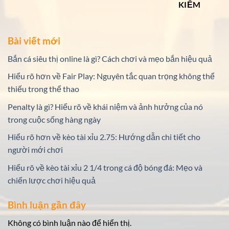
KIẾM
Bài viết mới
Bắn cá siêu thị online là gì? Cách chơi và mẹo bắn hiệu quả
Hiểu rõ hơn về Fair Play: Nguyên tắc quan trọng không thể
thiếu trong thể thao
Penalty là gì? Hiểu rõ về khái niệm và ảnh hưởng của nó
trong cuộc sống hàng ngày
Hiểu rõ hơn về kèo tài xỉu 2.75: Hướng dẫn chi tiết cho
người mới chơi
Hiểu rõ về kèo tài xỉu 2 1/4 trong cá độ bóng đá: Mẹo và
chiến lược chơi hiệu quả
Bình luận gần đây
Không có bình luận nào để hiển thị.